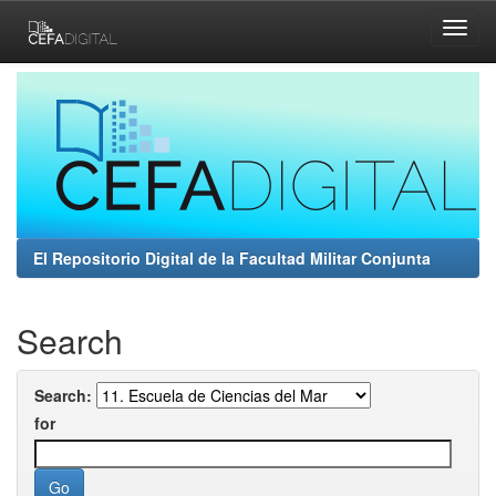
Skip
navigation
El Repositorio Digital de la Facultad Militar Conjunta
Search
Search:
for