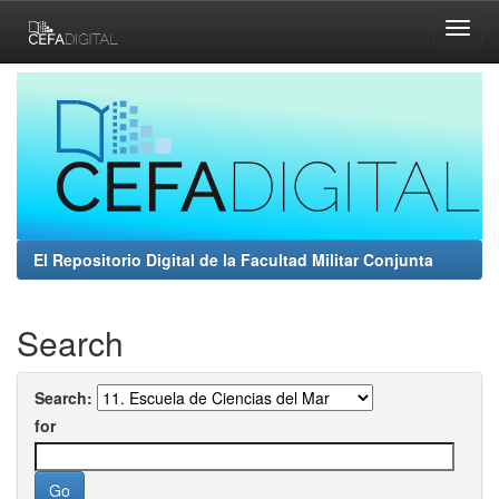
Skip
navigation
El Repositorio Digital de la Facultad Militar Conjunta
Search
Search:
for