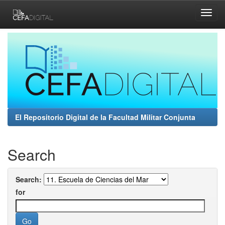
Skip
navigation
El Repositorio Digital de la Facultad Militar Conjunta
Search
Search:
for