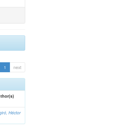
1
next
thor(s)
giró, Héctor