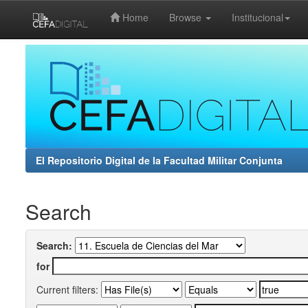
Home
Browse
Institucional
Skip
navigation
El Repositorio Digital de la Facultad Militar Conjunta
Search
Search:
for
Current filters: