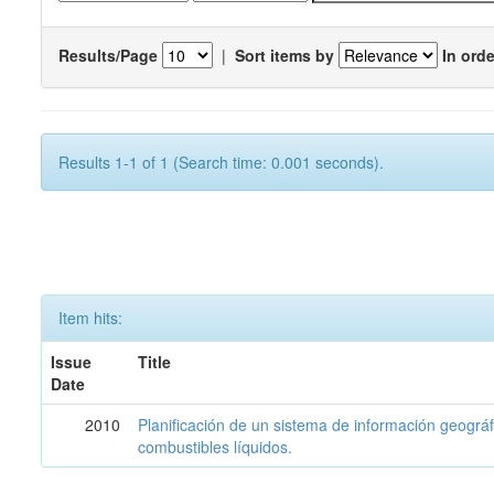
Results/Page
|
Sort items by
In orde
Results 1-1 of 1 (Search time: 0.001 seconds).
Item hits:
Issue
Title
Date
2010
Planificación de un sistema de información geográf
combustibles líquidos.