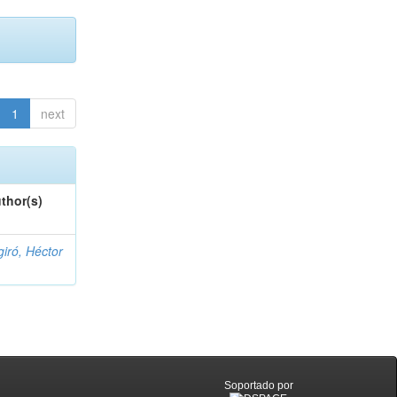
1
next
thor(s)
giró, Héctor
Soportado por