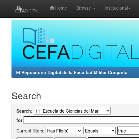
Home
Browse
Institucional
Skip
navigation
El Repositorio Digital de la Facultad Militar Conjunta
Search
Search:
for
Current filters: