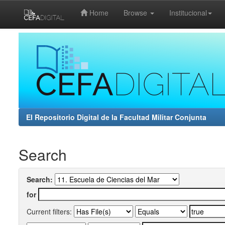
Home
Browse
Institucional
Skip
navigation
El Repositorio Digital de la Facultad Militar Conjunta
Search
Search:
for
Current filters: