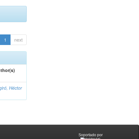
1
next
thor(s)
giró, Héctor
Soportado por