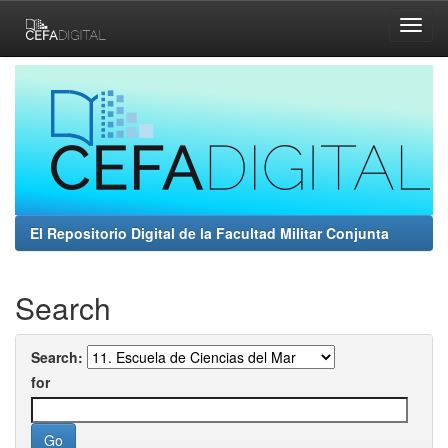
Skip
navigation
El Repositorio Digital de la Facultad Militar Conjunta
Search
Search:
for