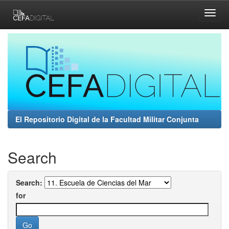
Skip
navigation
El Repositorio Digital de la Facultad Militar Conjunta
Search
Search:
for