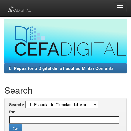
Skip
navigation
El Repositorio Digital de la Facultad Militar Conjunta
Search
Search:
for