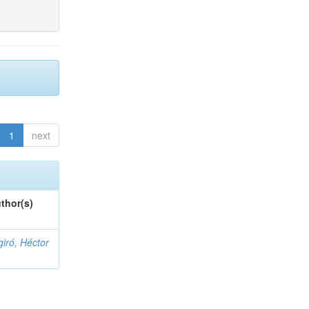
1
next
thor(s)
giró, Héctor