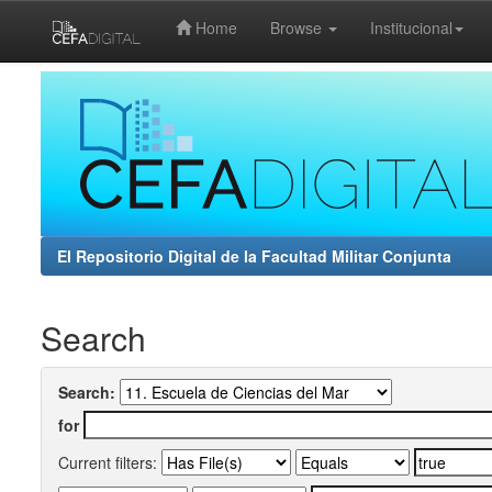
Home
Browse
Institucional
Skip
navigation
El Repositorio Digital de la Facultad Militar Conjunta
Search
Search:
for
Current filters: