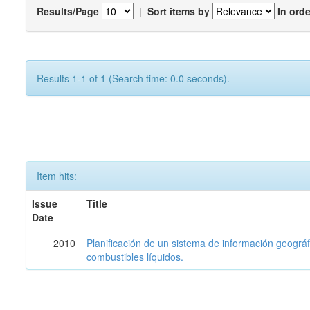
Results/Page
|
Sort items by
In orde
Results 1-1 of 1 (Search time: 0.0 seconds).
Item hits:
Issue
Title
Date
2010
Planificación de un sistema de información geográf
combustibles líquidos.