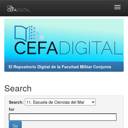
Skip
navigation
El Repositorio Digital de la Facultad Militar Conjunta
Search
Search:
for