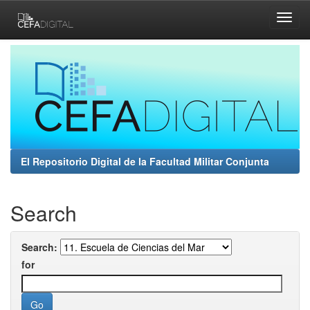
Skip
navigation
El Repositorio Digital de la Facultad Militar Conjunta
Search
Search:
for