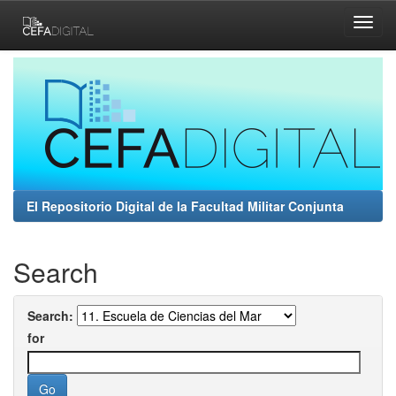
Skip
navigation
El Repositorio Digital de la Facultad Militar Conjunta
Search
Search:
for