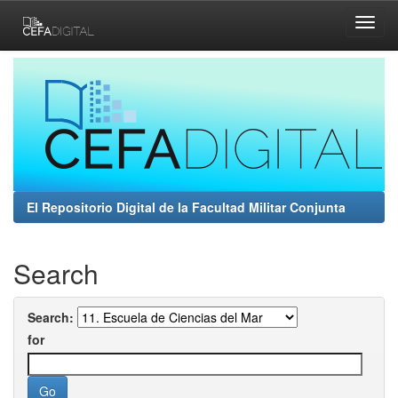
Skip
navigation
El Repositorio Digital de la Facultad Militar Conjunta
Search
Search:
for