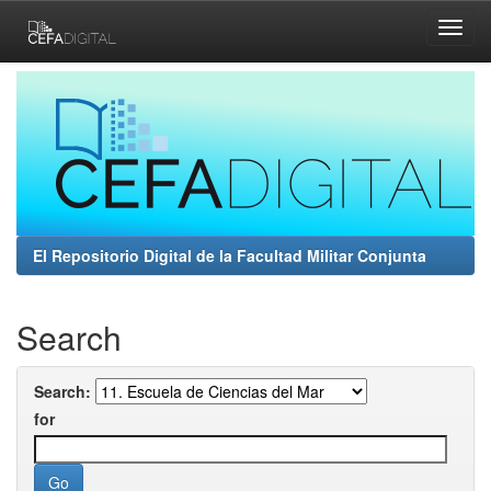
Skip
navigation
El Repositorio Digital de la Facultad Militar Conjunta
Search
Search:
for