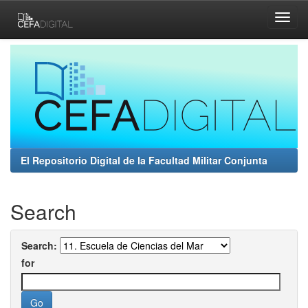
Skip
navigation
El Repositorio Digital de la Facultad Militar Conjunta
Search
Search:
for