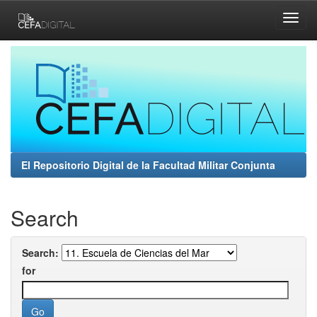
Skip
navigation
El Repositorio Digital de la Facultad Militar Conjunta
Search
Search:
for