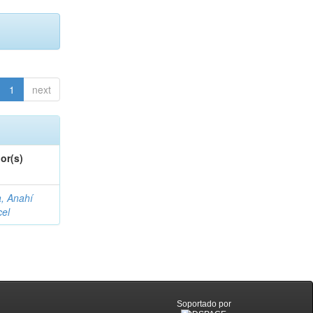
1
next
or(s)
a, Anahí
cel
Soportado por