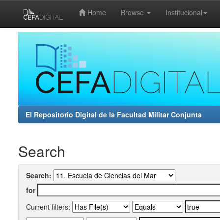
Home
Browse
Institucional
Skip
navigation
El Repositorio Digital de la Facultad Militar Conjunta
Search
Search:
for
Current filters: