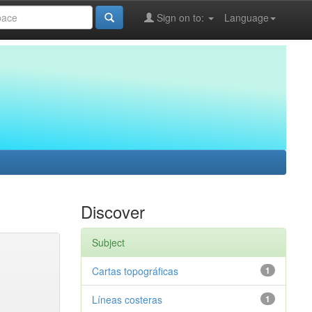
Sign on to:
Language
Discover
Subject
Cartas topográficas
1
Líneas costeras
1