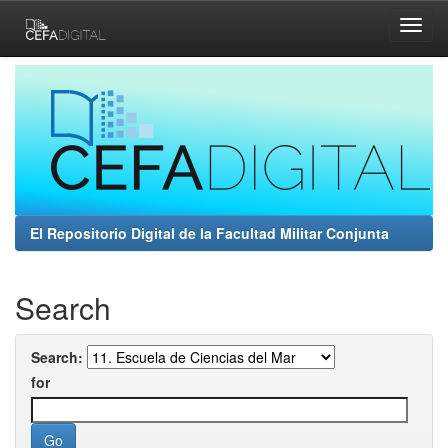
Skip
navigation
El Repositorio Digital de la Facultad Militar Conjunta
Search
Search:
for