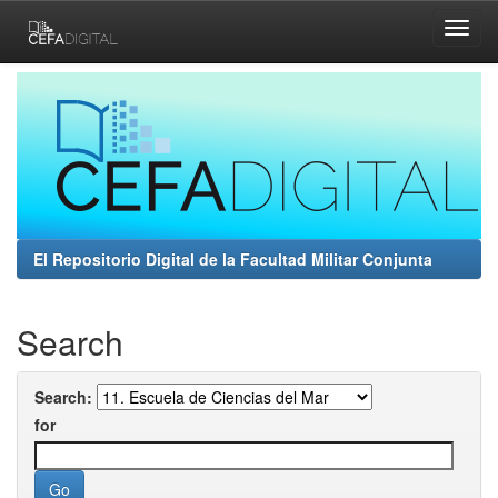
Skip
navigation
El Repositorio Digital de la Facultad Militar Conjunta
Search
Search:
for