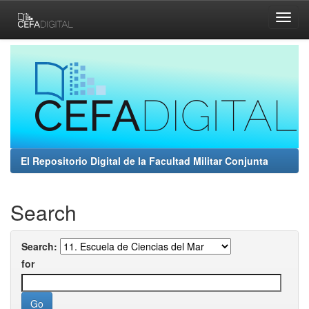
Skip
navigation
El Repositorio Digital de la Facultad Militar Conjunta
Search
Search:
for