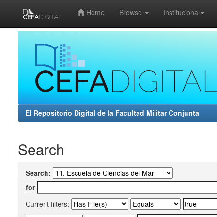
Home
Browse
Institucional
Skip
navigation
El Repositorio Digital de la Facultad Militar Conjunta
Search
Search:
for
Current filters: