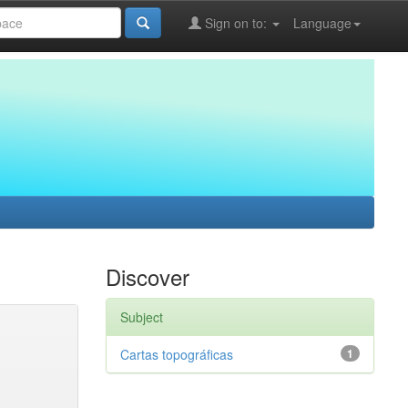
Sign on to:
Language
Discover
Subject
Cartas topográficas
1