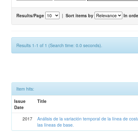
Results/Page
|
Sort items by
In orde
Results 1-1 of 1 (Search time: 0.0 seconds).
Item hits:
Issue
Title
Date
2017
Análisis de la variación temporal de la línea de cos
las líneas de base.