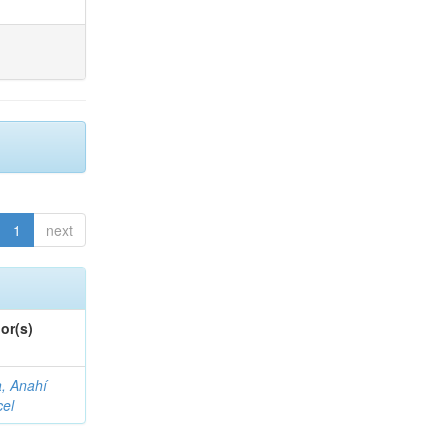
1
next
or(s)
a, Anahí
cel