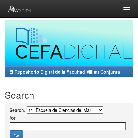
Skip
navigation
El Repositorio Digital de la Facultad Militar Conjunta
Search
Search:
for