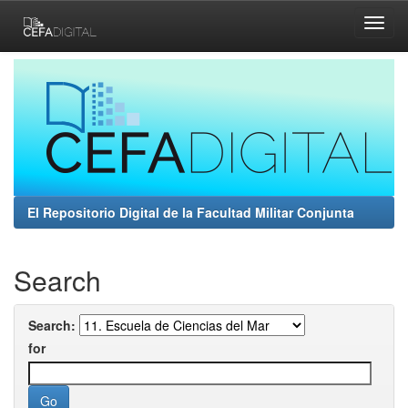
Skip
navigation
El Repositorio Digital de la Facultad Militar Conjunta
Search
Search:
for