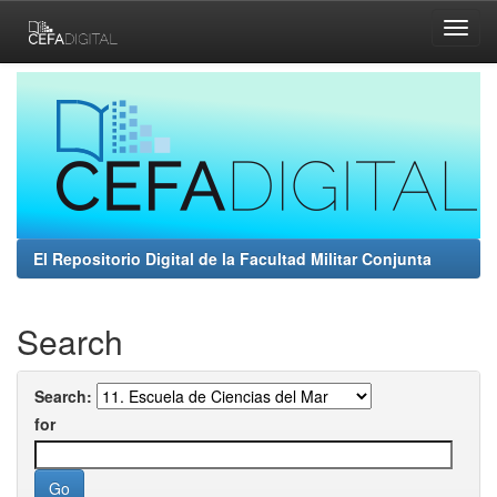
Skip
navigation
El Repositorio Digital de la Facultad Militar Conjunta
Search
Search:
for