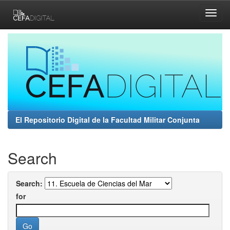
Skip
navigation
El Repositorio Digital de la Facultad Militar Conjunta
Search
Search:
for