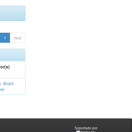
1
next
or(s)
a, Anahí
cel
Soportado por