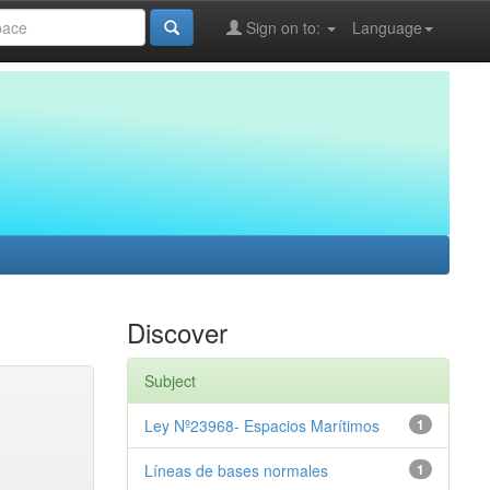
Sign on to:
Language
Discover
Subject
Ley Nº23968- Espacios Marítimos
1
Líneas de bases normales
1