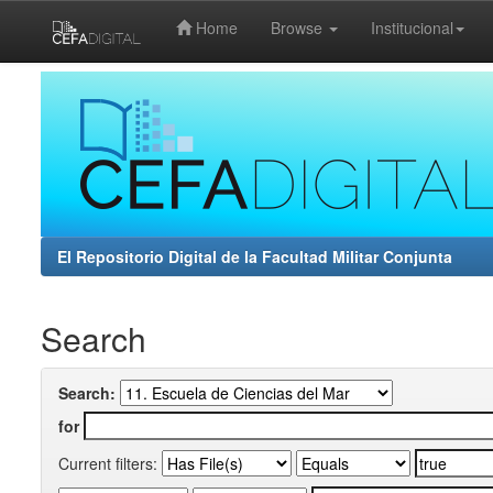
Home
Browse
Institucional
Skip
navigation
El Repositorio Digital de la Facultad Militar Conjunta
Search
Search:
for
Current filters: