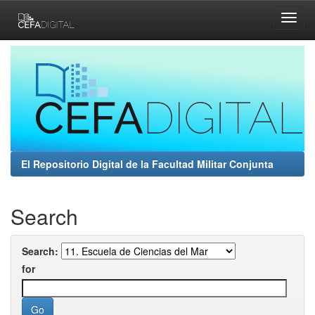
Skip
navigation
El Repositorio Digital de la Facultad Militar Conjunta
Search
Search:
for