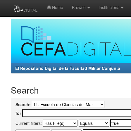
Home
Browse
Institucional
Skip
navigation
El Repositorio Digital de la Facultad Militar Conjunta
Search
Search:
for
Current filters: