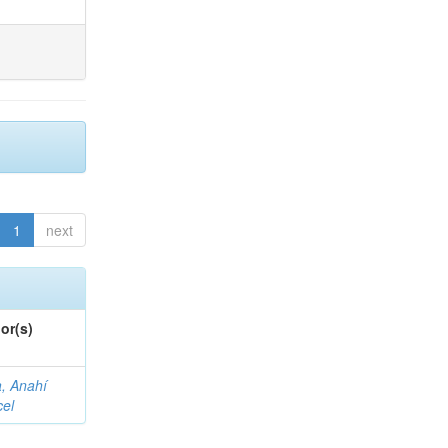
1
next
or(s)
a, Anahí
cel