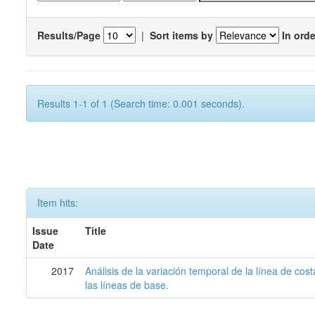
Results/Page
|
Sort items by
In orde
Results 1-1 of 1 (Search time: 0.001 seconds).
Item hits:
Issue
Title
Date
2017
Análisis de la variación temporal de la línea de cos
las líneas de base.