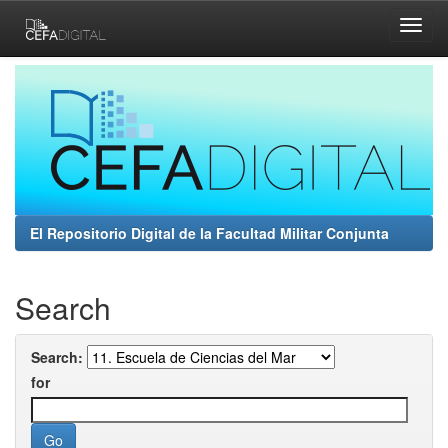
Skip
navigation
El Repositorio Digital de la Facultad Militar Conjunta
Search
Search:
for