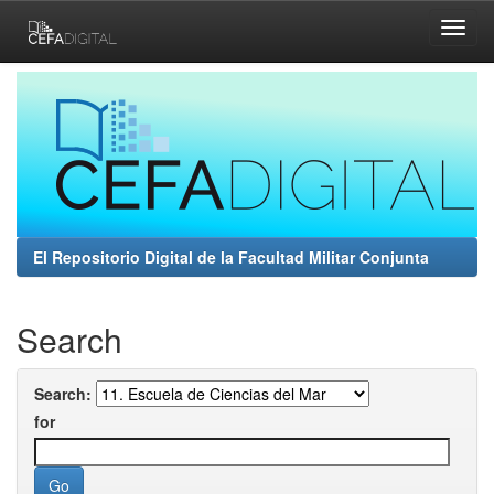
Skip
navigation
El Repositorio Digital de la Facultad Militar Conjunta
Search
Search:
for