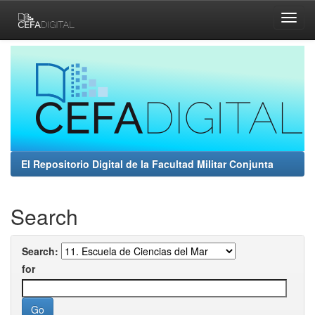
Skip
navigation
El Repositorio Digital de la Facultad Militar Conjunta
Search
Search:
for