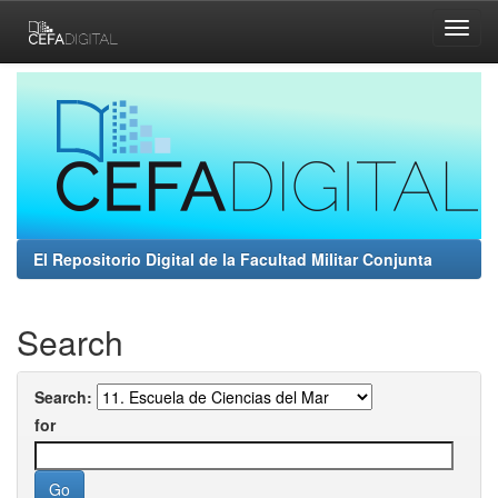
Skip
navigation
El Repositorio Digital de la Facultad Militar Conjunta
Search
Search:
for