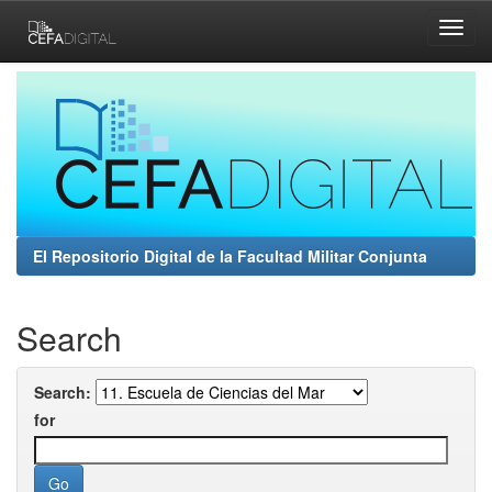
Skip
navigation
El Repositorio Digital de la Facultad Militar Conjunta
Search
Search:
for