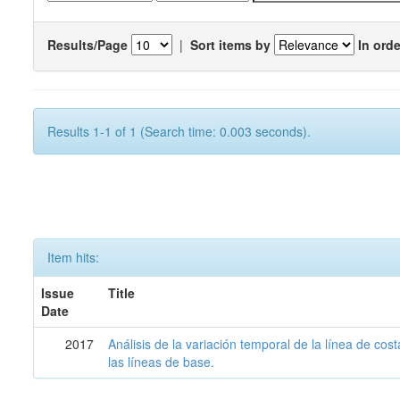
Results/Page
|
Sort items by
In orde
Results 1-1 of 1 (Search time: 0.003 seconds).
Item hits:
Issue
Title
Date
2017
Análisis de la variación temporal de la línea de cos
las líneas de base.