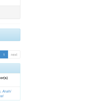
1
next
or(s)
a, Anahí
cel