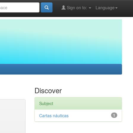
Sign on to:
Language
Discover
Subject
Cartas náuticas
1