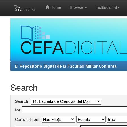
Home
Browse
Institucional
Skip
navigation
El Repositorio Digital de la Facultad Militar Conjunta
Search
Search:
for
Current filters: