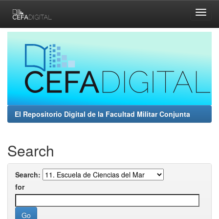
Skip
navigation
El Repositorio Digital de la Facultad Militar Conjunta
Search
Search:
for