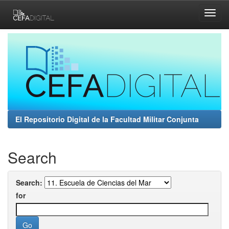
Skip
navigation
El Repositorio Digital de la Facultad Militar Conjunta
Search
Search:
for