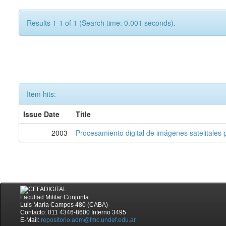
Results 1-1 of 1 (Search time: 0.001 seconds).
Item hits:
Issue Date
Title
2003
Procesamiento digital de imágenes satelitales p
Facultad Militar Conjunta
Luis María Campos 480 (CABA)
Contacto: 011 4346-8600 Interno 3495
E-Mail:
repositorio.adm@fmc.undef.edu.ar