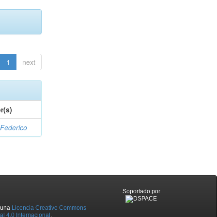
1
next
r(s)
 Federico
Soportado por
o una
Licencia Creative Commons
l 4.0 Internacional
.