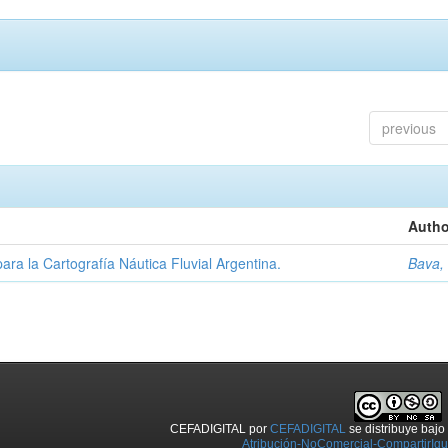
previous
Autho
ara la Cartografía Náutica Fluvial Argentina.
Bava,
CEFADIGITAL
por
CEFADIGITAL
se distribuye baj
Atribución-NoComercial-CompartirIgua