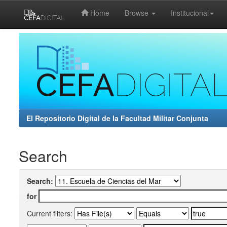
Home
Browse
Institucional
Skip
navigation
El Repositorio Digital de la Facultad Militar Conjunta
Search
Search:
for
Current filters: