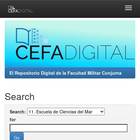
Skip
navigation
El Repositorio Digital de la Facultad Militar Conjunta
Search
Search:
for