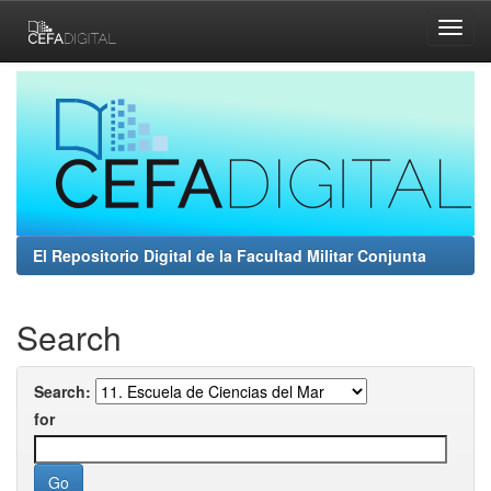
Skip
navigation
El Repositorio Digital de la Facultad Militar Conjunta
Search
Search:
for