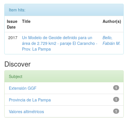
Item hits:
Issue
Title
Author(s)
Date
2017
Un Modelo de Geoide definido para un
Bello,
área de 2.729 km2 - paraje El Carancho -
Fabián M.
Prov. La Pampa
Discover
Subject
Extensión GGF
1
Provincia de La Pampa
1
Valores altimétricos
1