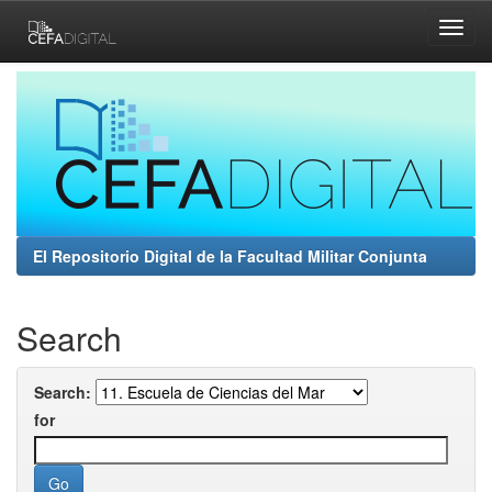
Skip
navigation
El Repositorio Digital de la Facultad Militar Conjunta
Search
Search:
for