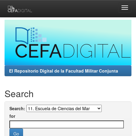
Skip
navigation
El Repositorio Digital de la Facultad Militar Conjunta
Search
Search:
for