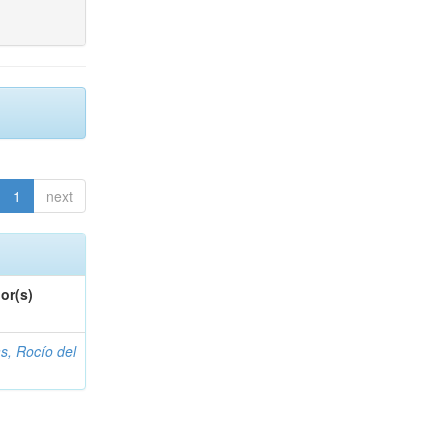
1
next
or(s)
s, Rocío del