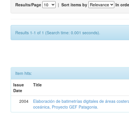
Results/Page
|
Sort items by
In orde
Results 1-1 of 1 (Search time: 0.001 seconds).
Item hits:
Issue
Title
Date
2004
Elaboración de batimetrías digitales de áreas coster
oceánica, Proyecto GEF Patagonia.