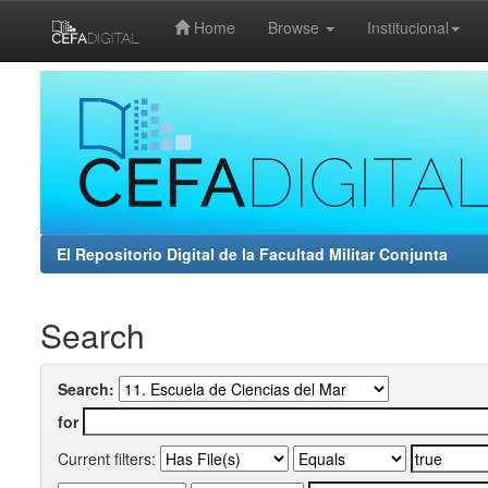
Home
Browse
Institucional
Skip
navigation
El Repositorio Digital de la Facultad Militar Conjunta
Search
Search:
for
Current filters: