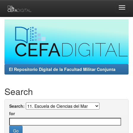
Skip
navigation
El Repositorio Digital de la Facultad Militar Conjunta
Search
Search:
for