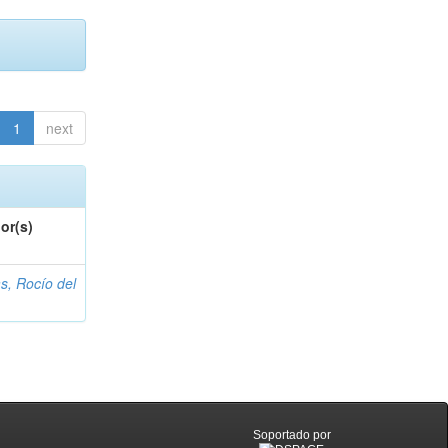
1
next
or(s)
s, Rocío del
Soportado por