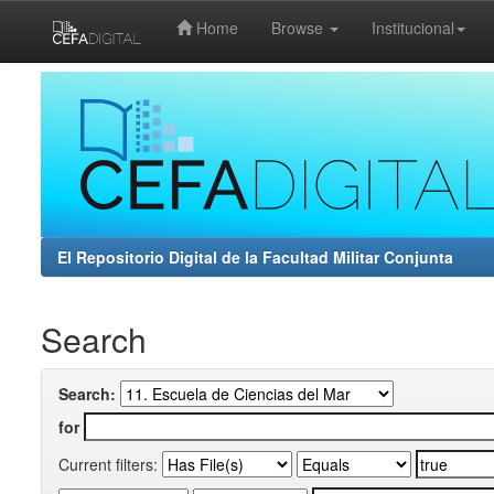
Home
Browse
Institucional
Skip
navigation
El Repositorio Digital de la Facultad Militar Conjunta
Search
Search:
for
Current filters: