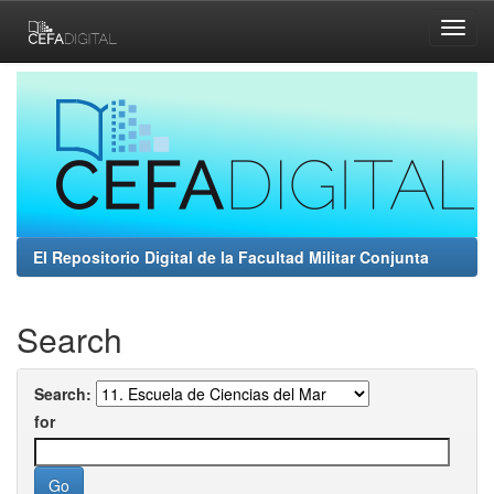
Skip
navigation
El Repositorio Digital de la Facultad Militar Conjunta
Search
Search:
for