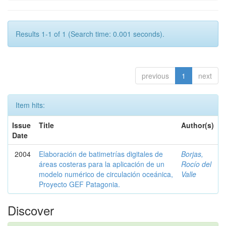
Results 1-1 of 1 (Search time: 0.001 seconds).
previous
1
next
Item hits:
Issue
Title
Author(s)
Date
2004
Elaboración de batimetrías digitales de
Borjas,
áreas costeras para la aplicación de un
Rocío del
modelo numérico de circulación oceánica,
Valle
Proyecto GEF Patagonia.
Discover