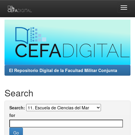
Skip
navigation
El Repositorio Digital de la Facultad Militar Conjunta
Search
Search:
for