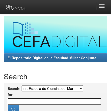
Skip
navigation
El Repositorio Digital de la Facultad Militar Conjunta
Search
Search:
for