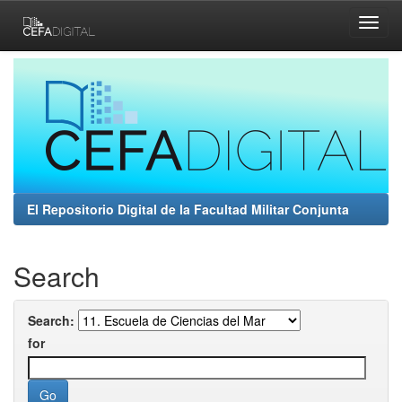
Skip
navigation
El Repositorio Digital de la Facultad Militar Conjunta
Search
Search:
for