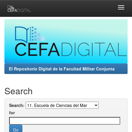
Skip
navigation
El Repositorio Digital de la Facultad Militar Conjunta
Search
Search:
for